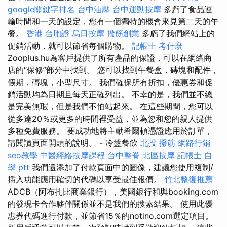
google關鍵字排名
台中油壓
台中運動按摩
多虧了食品運
輸時間和一天的設定，您有一個獨特的機會來見第二天的午
餐。
香港 台胞證
烏日按摩
撥筋創業
多虧了我們網站上的
促銷活動，就可以節省每個購物。
記帳士 考什麼
Zooplus.hu為客戶提供了所有產品的保證，可以在網絡商
店的“保修”部分中找到。 您可以找到午餐盒，磚塊和配件，
假期，磚塊，小型尺寸。 我們確保所有折扣，優惠券和促
銷活動均為日期且每天正確列出。 不幸的是，我們並不總
是完美無瑕，但是我們不怕站起來。 在這些期間，您可以
從多達20％或更多的時間裡受益，並為您和您的親人提供
多種免費服務。 要成功地將主動希爾頓憑證應用於訂單，
請閱讀頁面開頭的說明。 - 冷盤餐飲
北投 撥筋
網路行銷
seo教學
中醫經絡按摩課程
台中整脊
北區按摩
記帳士 自
學 ptt
我們還添加了付款頁面中的圖像，建議您使用複制/
插入功能應用確切的代碼以享受最佳報價。
竹北整復推薦
ADCB（阿布扎比商業銀行），美國銀行和與booking.com
的發現卡合作夥伴關係並不是我們的搜索結果。 使用此優
惠券代碼進行付款，並節省15％的notino.com選定項目。