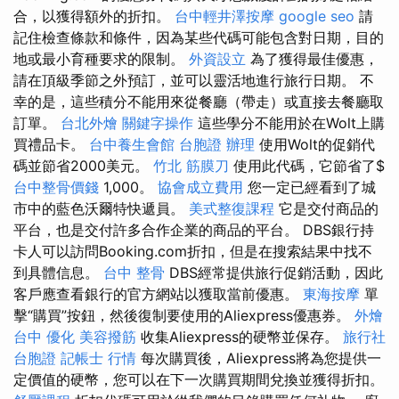
合，以獲得額外的折扣。
台中輕井澤按摩
google seo
請
記住檢查條款和條件，因為某些代碼可能包含對日期，目的
地或最小育種要求的限制。
外資設立
為了獲得最佳優惠，
請在頂級季節之外預訂，並可以靈活地進行旅行日期。 不
幸的是，這些積分不能用來從餐廳（帶走）或直接去餐廳取
訂單。
台北外燴
關鍵字操作
這些學分不能用於在Wolt上購
買禮品卡。
台中養生會館
台胞證 辦理
使用Wolt的促銷代
碼並節省2000美元。
竹北 筋膜刀
使用此代碼，它節省了$
台中整骨價錢
1,000。
協會成立費用
您一定已經看到了城
市中的藍色沃爾特快遞員。
美式整復課程
它是交付商品的
平台，也是交付許多合作企業的商品的平台。 DBS銀行持
卡人可以訪問Booking.com折扣，但是在搜索結果中找不
到具體信息。
台中 整骨
DBS經常提供旅行促銷活動，因此
客戶應查看銀行的官方網站以獲取當前優惠。
東海按摩
單
擊“購買”按鈕，然後復制要使用的Aliexpress優惠券。
外燴
台中
優化
美容撥筋
收集Aliexpress的硬幣並保存。
旅行社
台胞證
記帳士 行情
每次購買後，Aliexpress將為您提供一
定價值的硬幣，您可以在下一次購買期間兌換並獲得折扣。