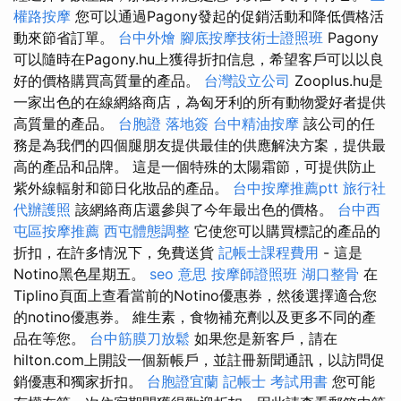
權路按摩
您可以通過Pagony發起的促銷活動和降低價格活
動來節省訂單。
台中外燴
腳底按摩技術士證照班
Pagony
可以隨時在Pagony.hu上獲得折扣信息，希望客戶可以以良
好的價格購買高質量的產品。
台灣設立公司
Zooplus.hu是
一家出色的在線網絡商店，為匈牙利的所有動物愛好者提供
高質量的產品。
台胞證 落地簽
台中精油按摩
該公司的任
務是為我們的四個腿朋友提供最佳的供應解決方案，提供最
高的產品和品牌。 這是一個特殊的太陽霜節，可提供防止
紫外線輻射和節日化妝品的產品。
台中按摩推薦ptt
旅行社
代辦護照
該網絡商店還參與了今年最出色的價格。
台中西
屯區按摩推薦
西屯體態調整
它使您可以購買標記的產品的
折扣，在許多情況下，免費送貨
記帳士課程費用
- 這是
Notino黑色星期五。
seo 意思
按摩師證照班
湖口整骨
在
Tiplino頁面上查看當前的Notino優惠券，然後選擇適合您
的notino優惠券。 維生素，食物補充劑以及更多不同的產
品在等您。
台中筋膜刀放鬆
如果您是新客戶，請在
hilton.com上開設一個新帳戶，並註冊新聞通訊，以訪問促
銷優惠和獨家折扣。
台胞證宜蘭
記帳士 考試用書
您可能