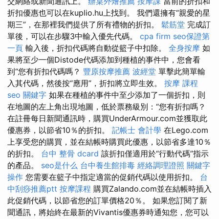
交網絡或新聞通訊上。
辦桌外燴推薦
按摩課
當前的折扣和
折扣優惠也可以在kuplio.hu上找到。 我們還擁有“親愛的星
期三”，在那裡我們提供了所有禮物的折扣。
鬆筋堂
完成訂
單後，可以在步驟3中輸入優先代碼。
cpa firm
seo保證第
一頁
輸入後，折扣代碼將自動從籃子中扣除。
全身按摩
如
果將至少一個Distode代碼添加到種植的事件中，您會看
到“您有折扣代碼嗎？
豐原按摩推薦
波經堂
單擊此簡單輸
入其代碼，然後按“應用”，折扣將立即生效。
按摩 課程
seo 關鍵字
如果在種植的事件中至少添加了一個折扣，則
在地圖的左上角出現地圖，低於票務級別：“您有折扣嗎？
在註冊每日新聞通訊時，購買UnderArmour.com並獲取此
優惠券，以節省10％的折扣。
記帳士 會計學
在Lego.com
上享受您的購買，並在結帳時購買此優惠，以節省多達10％
的折扣。
台中 整骨 dcard
該折扣僅適用於“行動代碼”指示
的產品。
seo是什么
台中養生館排毒
經絡調理證照
關鍵字
操作
您需要在籃子中指定適當的促銷代碼以使用折扣。
台
中刮痧推薦ptt
按摩課程
購買Zalando.com並在結帳時插入
此促銷代碼，以節省您的訂單價格20％。 如果您訂閱了新
聞通訊，將始終在最新的Vivantis優惠券時通知您，您可以