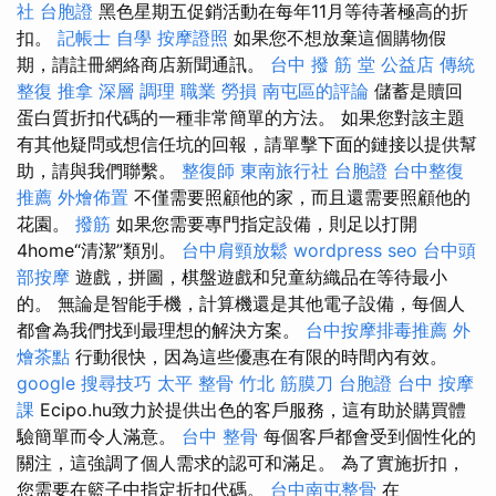
社 台胞證
黑色星期五促銷活動在每年11月等待著極高的折
扣。
記帳士 自學
按摩證照
如果您不想放棄這個購物假
期，請註冊網絡商店新聞通訊。
台中 撥 筋 堂 公益店 傳統
整復 推拿 深層 調理 職業 勞損 南屯區的評論
儲蓄是贖回
蛋白質折扣代碼的一種非常簡單的方法。 如果您對該主題
有其他疑問或想信任坑的回報，請單擊下面的鏈接以提供幫
助，請與我們聯繫。
整復師
東南旅行社 台胞證
台中整復
推薦
外燴佈置
不僅需要照顧他的家，而且還需要照顧他的
花園。
撥筋
如果您需要專門指定設備，則足以打開
4home“清潔”類別。
台中肩頸放鬆
wordpress seo
台中頭
部按摩
遊戲，拼圖，棋盤遊戲和兒童紡織品在等待最小
的。 無論是智能手機，計算機還是其他電子設備，每個人
都會為我們找到最理想的解決方案。
台中按摩排毒推薦
外
燴茶點
行動很快，因為這些優惠在有限的時間內有效。
google 搜尋技巧
太平 整骨
竹北 筋膜刀
台胞證 台中
按摩
課
Ecipo.hu致力於提供出色的客戶服務，這有助於購買體
驗簡單而令人滿意。
台中 整骨
每個客戶都會受到個性化的
關注，這強調了個人需求的認可和滿足。 為了實施折扣，
您需要在籃子中指定折扣代碼。
台中南屯整骨
在