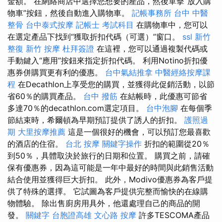
金額。 在網絡商店中選擇您想要的產品，然後單擊“放入購
物車”按鈕，然後自動進入購物車。
記帳事務所
台中 中醫
整骨
台中泰式按摩
記帳士 考試科目
在購物車中，您可以
在選定產品下找到“獲取折扣代碼（可選）”窗口。
ssl
新竹
整復
新竹 按摩
杜拜簽證
在這裡，您可以通過複製代碼或
手動鍵入“應用”按鈕來指定折扣代碼。 利用Notino折扣優
惠券併購買更有利的優惠。
台中氣結推拿
中醫經絡按摩課
程
在Decathlon上享受您的購買，並獲得此促銷活動，以節
省60％的購買產品。
台中 撥筋
在結帳時，此優惠可節省
多達70％的decathlon.com選定項目。
台中泡腳
在每個季
節結束時，希爾頓為早期預訂提供了誘人的折扣。
護照過
期
大里按摩推薦
這是一個很好的機會，可以預訂您最喜歡
的酒店的住宿。
台北 按摩
關鍵字操作
折扣的範圍從20％
到50％，具體取決於旅行的日期和位置。 購買之前，請確
保有優惠券，因為這可能是一年中最好的時間與此銷售活動
結合使用並獲得巨大折扣。 此外，Modivo優惠券為客戶提
供了特殊的選擇。 它試圖為客戶提供完整而愉快的在線購
物體驗。 除出售廚房用具外，他還處理自己的商品的開
發。
關鍵字
台胞證高雄
文心路 按摩
許多TESCOMA產品