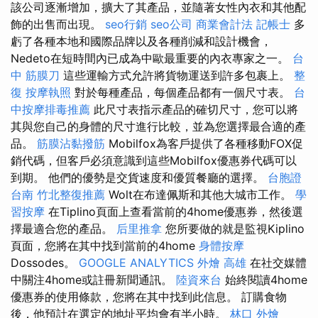
該公司逐漸增加，擴大了其產品，並隨著女性內衣和其他配
飾的出售而出現。
seo行銷
seo公司
商業會計法 記帳士
多
虧了各種本地和國際品牌以及各種削減和設計機會，
Nedeto在短時間內已成為中歐最重要的內衣專家之一。
台
中 筋膜刀
這些運輸方式允許將貨物運送到許多包裹上。
整
復
按摩執照
對於每種產品，每個產品都有一個尺寸表。
台
中按摩排毒推薦
此尺寸表指示產品的確切尺寸，您可以將
其與您自己的身體的尺寸進行比較，並為您選擇最合適的產
品。
筋膜沾黏撥筋
Mobilfox為客戶提供了各種移動FOX促
銷代碼，但客戶必須意識到這些Mobilfox優惠券代碼可以
到期。 他們的優勢是交貨速度和優質餐廳的選擇。
台胞證
台南
竹北整復推薦
Wolt在布達佩斯和其他大城市工作。
學
習按摩
在Tiplino頁面上查看當前的4home優惠券，然後選
擇最適合您的產品。
后里推拿
您所要做的就是監視Kiplino
頁面，您將在其中找到當前的4home
身體按摩
Dossodes。
GOOGLE ANALYTICS
外燴 高雄
在社交媒體
中關​​注4home或註冊新聞通訊。
陸資來台
始終閱讀4home
優惠券的使用條款，您將在其中找到此信息。 訂購食物
後，他預計在選定的地址平均會有半小時。
林口 外燴