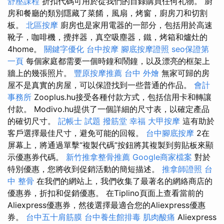
舒壓課程
折扣代碼可用於從我們的目錄購買任何礼物。 廚
房和餐廳的類別隱藏了菜餚，風扇，烤窗，廚房刀和切割
板。
北區按摩
廚房也是家用電器的一部分，包括用於高速
靴子，咖啡機，攪拌器，真空吸塵器，鐵，烤箱和爐灶的
4home。
關鍵字優化
台中按摩
腳底按摩證照
seo保證第
一頁
每個家庭都需要一個時鐘和鬧鐘，以及漂亮的框架上
牆上的幾張照片。
豐原按摩推薦
台中 外燴
無家可歸的房
屋不是真實的房屋，可以保證找到一些普通的作品。
會計
事務所
Zooplus.hu接受各種付款方式，包括信用卡和轉讓
付款。 Modivo.hu提供了一個詳細的尺寸表，以確定產品
的確切尺寸。
記帳士 試題
撥筋堂 幸福
大甲按摩
這有助於
客戶選擇最佳尺寸，避免可能的回報。
台中腳底按摩
2在
屏幕上，將通過單擊“複製代碼”按鈕將其複製到剪貼板來顯
示優惠券代碼。
新竹推拿整骨推薦
Google商家檔案
對於
特別優惠，您將收到促銷活動的簡短描述。
推拿師證照
台
中 整骨
在我們的網站上，我們收集了最著名的網絡商店的
優惠券，折扣和促銷優惠。 在Tiplino頁面上查看當前的
Aliexpress優惠券，然後選擇最適合您的Aliexpress優惠
券。
台中五十肩筋膜
台中養生館排毒
肌肉酸痛
Aliexpress