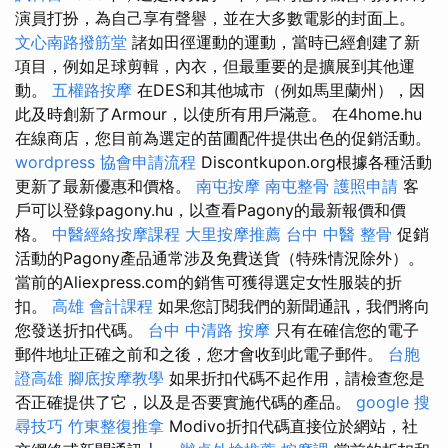
演員打扮，為自己享有聲譽，並在大多數電影的封面上。
文心南路撥筋堂
諸如田徑運動的運動，當時已經創建了新
項目，例如足球剪輯，內衣，但最重要的是擴展到其他運
動。
五權路按摩
在DES和其他城市（例如馬里蘭州），因
此及時創新了Armour，以使所有用戶滿意。 在4home.hu
在線商店，您目前為選定的苗圃配件提供出色的促銷活動。
wordpress
協會申請流程
Discontkupon.org根據各種活動
更新了最新優惠和價格。
南屯按摩
南屯整骨
護照申請
客
戶可以登錄pagony.hu，以查看Pagony的最新報價和價
格。
中醫經絡按摩課程
大里按摩推薦
台中 中醫 整骨
促銷
活動的Pagony產品通常涉及免費送貨（特殊情況除外）。
當前的Aliexpress.com的銷售可獲得選定女性服裝的折
扣。
高雄 會計課程
如果您訂閱我們的新聞通訊，我們將向
您發送折扣代碼。
台中 中清路 按摩
只有在確信您的電子
郵件地址正確之前和之後，您才會收到此電子郵件。
台胞
證高雄
腳底按摩教學
如果折扣代碼不起作用，請檢查您是
否正確提供了它，以及是否要實施代碼的產品。
google 搜
尋技巧
竹東整復推拿
Modivo折扣代碼直接位於網站，社