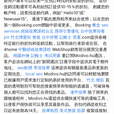
新用戶通常可以在第一次預訂時找到受歡迎的折扣。 這些
促銷活動通常可為初始預訂提供10-15％的折扣。 創建您的
帳戶時，請查找促銷代碼，例如“ Hello10”或“
Newuser15”。 通過下載此應用程序來結合使用，以在您的
第一個Booking.com體驗中節省更多。 Booking
餐盒
seo
services
經絡按摩課程台北
搜尋引擎優化
台中按摩排毒
ptt
竹北博愛街 整復
台中舒壓
記帳士 答案
.com提供各種
特定銀行的折扣和促銷活動，以幫助旅行者節省住宿。 在
4home
中醫經絡按摩課程
WebShop銷售部分購買兒童產
品。
桃園外燴
記帳士 考試用書
要訂閱Modivo.hu通訊，
客戶必須在網站上的“新聞通訊”註冊字段中提供其電子郵件
地址。
seo軟體
學習按摩
這將提供有關最新產品和更新的
定期信息。
local seo
Modivo.hu的訪問者可以輕鬆地瀏覽
已根據用戶需求進行定制的易於使用的平台。
竹北 撥筋
頁
面的透明類別可幫助您搜索簡單和智能的過濾器，可確保每
個人都可以找到您正在尋找的產品。
逢甲按摩
除了簡單的
購物過程外，Modivo.hu還提供全國快速可靠的運輸工具，
以便客戶很快就可以享受其最新作品。 折扣代碼從收到之
日起有效期為14天。
按摩執照
美式整復 筋膜
複製或複制