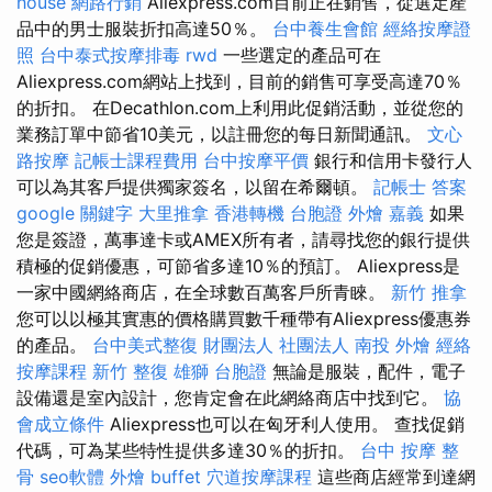
house
網路行銷
Aliexpress.com目前正在銷售，從選定產
品中的男士服裝折扣高達50％。
台中養生會館
經絡按摩證
照
台中泰式按摩排毒
rwd
一些選定的產品可在
Aliexpress.com網站上找到，目前的銷售可享受高達70％
的折扣。 在Decathlon.com上利用此促銷活動，並從您的
業務訂單中節省10美元，以註冊您的每日新聞通訊。
文心
路按摩
記帳士課程費用
台中按摩平價
銀行和信用卡發行人
可以為其客戶提供獨家簽名，以留在希爾頓。
記帳士 答案
google 關鍵字
大里推拿
香港轉機 台胞證
外燴 嘉義
如果
您是簽證，萬事達卡或AMEX所有者，請尋找您的銀行提供
積極的促銷優惠，可節省多達10％的預訂。 Aliexpress是
一家中國網絡商店，在全球數百萬客戶所青睞。
新竹 推拿
您可以以極其實惠的價格購買數千種帶有Aliexpress優惠券
的產品。
台中美式整復
財團法人 社團法人
南投 外燴
經絡
按摩課程
新竹 整復
雄獅 台胞證
無論是服裝，配件，電子
設備還是室內設計，您肯定會在此網絡商店中找到它。
協
會成立條件
Aliexpress也可以在匈牙利人使用。 查找促銷
代碼，可為某些特性提供多達30％的折扣。
台中 按摩 整
骨
seo軟體
外燴 buffet
穴道按摩課程
這些商店經常到達網