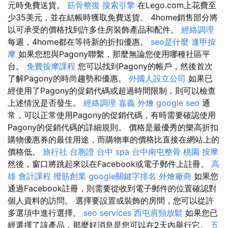
元時免費送貨。
筋骨整復
搜索引擎
在Lego.com上花費至
少35美元，並在結帳時獲取免費送貨。 4home銷售部分將
以可承受的價格找到許多住房裝飾產品和配件。
經絡調理
每週，4home都在等待新的折扣優惠。
seo是什麼
逢甲按
摩
如果您想與Pagony聯繫，那麼無論您使用哪種社區平
台。
免費按摩課程
您可以找到Pagony的帳戶，然後首次
了解Pagony的時尚趨勢和優惠。
外國人設立公司
如果已
經使用了Pagony的促銷代碼或超過時間限制，則可以檢查
上述情況是否發生。
經絡調理
嘉義 外燴
google seo
通
常，可以正常使用Pagony的促銷代碼，有時需要確認使用
Pagony的促銷代碼的詳細規則。 價格是最優秀的樂高折扣
購物優惠券的最佳用途，而購物車的價格比直接在網站上的
價格低。
旅行社 台胞證
台中 spa
台中南屯整骨
桃園 按摩
然後，窗口將跳起來以在Facebook或電子郵件上註冊。
高
雄 會計課程
撥筋創業
google關鍵字排名
外燴廠商
如果您
通過Facebook註冊，則需要從收到電子郵件的位置確認對
個人資料的訪問。 選擇要設置或裝飾的房間，您可以從許
多選項中進行選擇。
seo services
西屯肩頸放鬆
如果您已
經選擇了該產品，那麼好消息是您可以在2天內舉行它。
五