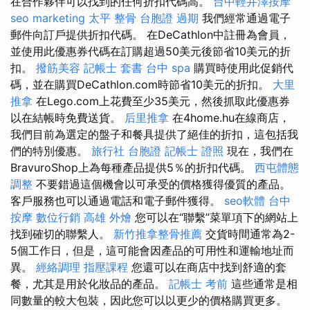
在合作夥伴可以找到的任何折扣代碼高。
台中輕井澤按摩
seo marketing
太平 整骨
台胞證 過期
我們經常通過電子
郵件向訂戶提供折扣代碼。 在DeCathlon中註冊為會員，
並使用此優惠券代碼在訂購超過50美元後節省10美元的折
扣。
撥筋美容
記帳士 套書
台中 spa
購買時使用此促銷代
碼，並在購買DeCathlon.com時節省10美元的折扣。
大里
推拿
在Lego.com上花費至少35美元，然後抓取此優惠券
以在結帳時免費送貨。
后里推拿
在4home.hu在線商店，
我們目前為選定的盤子和餐具提供了絕佳的折扣，這包括我
們的特別優惠。
旅行社 台胞證
記帳士 證照
現在，我們在
BravuroShop上為每種產品提供5％的折扣代碼。
西屯體態
調整
不要錯過這個機會以可承受的價格獲得優質的產品。
客戶服務也可以通過電話和電子郵件獲得。
seo軟體
台中
按摩
數位行銷
高雄 外燴
您可以在“聯繫”菜單項下的網站上
找到確切的聯繫人。
新竹推拿整骨推薦
交貨時間通常為2-
5個工作日，但是，這可能會因產品的可用性和運輸地址而
異。
經絡調理
指壓課程
您還可以在商店中找到舒適的套
餐，尤其是用於化妝品的產品。
記帳士 考前
這些通常是相
同數量的較大包裝，因此您可以以更少的價格購買更多。