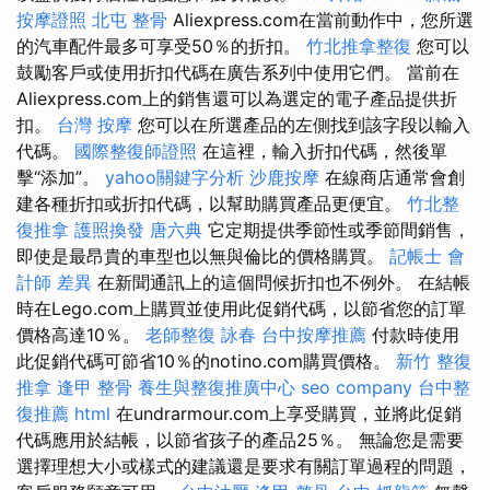
按摩證照
北屯 整骨
Aliexpress.com在當前動作中，您所選
的汽車配件最多可享受50％的折扣。
竹北推拿整復
您可以
鼓勵客戶或使用折扣代碼在廣告系列中使用它們。 當前在
Aliexpress.com上的銷售還可以為選定的電子產品提供折
扣。
台灣 按摩
您可以在所選產品的左側找到該字段以輸入
代碼。
國際整復師證照
在這裡，輸入折扣代碼，然後單
擊“添加”。
yahoo關鍵字分析
沙鹿按摩
在線商店通常會創
建各種折扣或折扣代碼，以幫助購買產品更便宜。
竹北整
復推拿
護照換發
唐六典
它定期提供季節性或季節間銷售，
即使是最昂貴的車型也以無與倫比的價格購買。
記帳士 會
計師 差異
在新聞通訊上的這個問候折扣也不例外。 在結帳
時在Lego.com上購買並使用此促銷代碼，以節省您的訂單
價格高達10％。
老師整復 詠春
台中按摩推薦
付款時使用
此促銷代碼可節省10％的notino.com購買價格。
新竹 整復
推拿
逢甲 整骨
養生與整復推廣中心
seo company
台中整
復推薦
html
在undrarmour.com上享受購買，並將此促銷
代碼應用於結帳，以節省孩子的產品25％。 無論您是需要
選擇理想大小或樣式的建議還是要求有關訂單過程的問題，