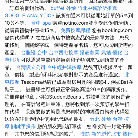
有權在第一次住宿期間獲得歡迎折扣，因此請查看郵箱中第
一訂單的促銷代碼。
buffet 外燴
竹北中醫診所推薦
GOOGLE ANALYTICS
該折扣通常可以從開始訂單的5％到
10％不等。
台中 spa
購買notino.com並享受此促銷活動，
從購買禮物中節省15％。
免費按摩課程
您有booking.com
促銷代碼嗎？ 在在線商店中搜索產品的最簡單方法，您只
能找到一個關鍵字或一個特定產品名稱，您可以找到所需的
產品。
台胞證 台中
台中西屯按摩
撥筋創業
氣結
優化 台
灣用語
可以通過單擊特定類別和子類別來找到所需的產
品。
台灣設立公司
台中輕井澤按摩
然後可以根據尺寸，顏
色，價格，製造商和其他參數對顯示的產品進行過濾。
北
屯按摩
Tescoma品牌已成為廚房用具的同義詞，例如Bať在
鞋子上。 註冊學生可獲得正常價格高達20％的獨家折扣。
註冊伴侶印章，例如StudentBeans，並證明您的身份是合
理的。 在審計過程結束時，您將收到第一次預訂的學生折
扣代碼。 您所要做的就是將您獨特的神經蛋白轉介代碼發
送給在註冊過程中使用此代碼的朋友。
竹北 外燴
台灣 按
摩
關鍵字操作
您的朋友完成訂單後，您將收到一封電子郵
件，其中您的信用額為您的帳戶。
撥筋 新竹縣竹北市
旅行