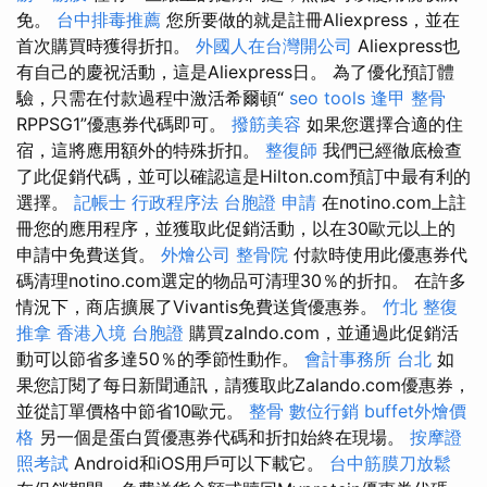
免。
台中排毒推薦
您所要做的就是註冊Aliexpress，並在
首次購買時獲得折扣。
外國人在台灣開公司
Aliexpress也
有自己的慶祝活動，這是Aliexpress日。 為了優化預訂體
驗，只需在付款過程中激活希爾頓“
seo tools
逢甲 整骨
RPPSG1”優惠券代碼即可。
撥筋美容
如果您選擇合適的住
宿，這將應用額外的特殊折扣。
整復師
我們已經徹底檢查
了此促銷代碼，並可以確認這是Hilton.com預訂中最有利的
選擇。
記帳士 行政程序法
台胞證 申請
在notino.com上註
冊您的應用程序，並獲取此促銷活動，以在30歐元以上的
申請中免費送貨。
外燴公司
整骨院
付款時使用此優惠券代
碼清理notino.com選定的物品可清理30％的折扣。 在許多
情況下，商店擴展了Vivantis免費送貨優惠券。
竹北 整復
推拿
香港入境 台胞證
購買zalndo.com，並通過此促銷活
動可以節省多達50％的季節性動作。
會計事務所 台北
如
果您訂閱了每日新聞通訊，請獲取此Zalando.com優惠券，
並從訂單價格中節省10歐元。
整骨
數位行銷
buffet外燴價
格
另一個是蛋白質優惠券代碼和折扣始終在現場。
按摩證
照考試
Android和iOS用戶可以下載它。
台中筋膜刀放鬆