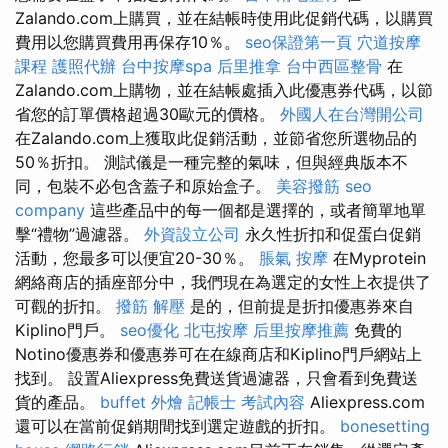
Zalando.com上購買，並在結帳時使用此促銷代碼，以購買
費用以您購買費用再保存10％。
seo保證第一頁
穴道按摩
課程
護照代辦
台中按摩spa
后里推拿
台中西區整骨
在
Zalando.com上購物，並在結帳處插入此優惠券代碼，以節
省您的訂單價格超過30歐元的價格。
外國人在台灣開公司
在Zalando.com上獲取此促銷活動，並節省您所選物品的
50％折扣。 測試儀是一種完整的氣味，但與經典版本不
同，包裝不必包含蓋子和原始盒子。
美容撥筋
seo
company
這些產品中的每一個都是選擇的，或者簡單地單
擊“禮物”過濾器。
外資設立公司
永久性折扣和促蛋白促銷
活動，您最多可以便宜20-30％。
脹氣 按摩
在Myprotein
網絡商店的插座部分中，我們現在為選定的女性上衣提供了
可觀的折扣。
撥筋 解壓
是的，但前提是折扣優惠券來自
Kiplino門戶。
seo優化
北屯按摩
后里按摩推薦
免費的
Notino優惠券和優惠券可在在線商店和Kiplino門戶網站上
找到。 設置Aliexpress免費送貨過濾器，只會看到免費送
貨的產品。
buffet 外燴
記帳士 考試內容
Aliexpress.com
還可以在當前促銷期間找到選定遊戲的折扣。
bonesetting