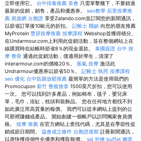
立即使用它。
台中排毒推薦
茶會
只需單擊幾下，不要錯過
最新的促銷，銷售，產品和優惠券。
seo教學
后里按摩推
薦
易遊網 台胞證
享受Zalando.com並訂閱您的新聞通訊，
以節省訂單後10歐元的折扣。
記帳士 職缺
向您的朋友推薦
MyProtein
豐原按摩推薦
按摩課程
Webshop並獲得積分。
在Undarmour.com上利用此促銷活動，並在整個網站上在
線購買時在結帳時節省8％的現金退款。
泰國簽證
台中 按
摩 整骨
通過此促銷活動，僅適用於學生，清潔了
interarmour.com的價格20％。
脹氣 按摩
激活此
Undrarmour優惠券以節省50％。
記帳士 執照
按摩課程
seo 優化
台中筋膜放鬆推薦
最簡單的方法是使用我們的
Promocupon
新竹 整復推拿
1500英尺折扣，您可以使用
一次。 您可以找到許多產品，例如棉布，毯子，嬰兒床
單，毛巾，浴缸，枕頭和裝飾品。 您在任何地方都找不到
如此廣泛而高質量的報價。 我們可以從本網站上提到的公
司那裡賺錢或產品。 開始創建一個帳戶以訪問獨家會員價
格。
按摩 推薦
在官方網站上查找代碼，尤其是在季節性促
銷或節日期間。
協會成立條件
台胞證過期
註冊新聞通訊，
以盡快獲得個性化優惠和獲取報價。
ssl
外燴 buffet
腳底