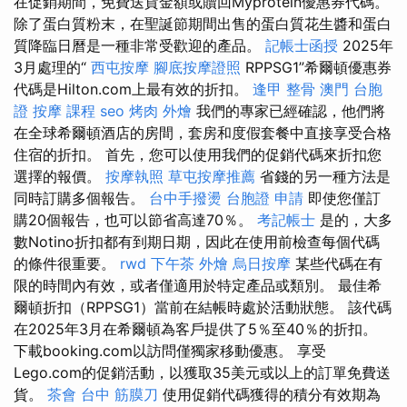
在促銷期間，免費送貨金額或贖回Myprotein優惠券代碼。
除了蛋白質粉末，在聖誕節期間出售的蛋白質花生醬和蛋白
質降臨日曆是一種非常受歡迎的產品。
記帳士函授
2025年
3月處理的“
西屯按摩
腳底按摩證照
RPPSG1”希爾頓優惠券
代碼是Hilton.com上最有效的折扣。
逢甲 整骨
澳門 台胞
證
按摩 課程
seo
烤肉 外燴
我們的專家已經確認，他們將
在全球希爾頓酒店的房間，套房和度假套餐中直接享受合格
住宿的折扣。 首先，您可以使用我們的促銷代碼來折扣您
選擇的報價。
按摩執照
草屯按摩推薦
省錢的另一種方法是
同時訂購多個報告。
台中手撥燙
台胞證 申請
即使您僅訂
購20個報告，也可以節省高達70％。
考記帳士
是的，大多
數Notino折扣都有到期日期，因此在使用前檢查每個代碼
的條件很重要。
rwd
下午茶 外燴
烏日按摩
某些代碼在有
限的時間內有效，或者僅適用於特定產品或類別。 最佳希
爾頓折扣（RPPSG1）當前在結帳時處於活動狀態。 該代碼
在2025年3月在希爾頓為客戶提供了5％至40％的折扣。
下載booking.com以訪問僅獨家移動優惠。 享受
Lego.com的促銷活動，以獲取35美元或以上的訂單免費送
貨。
茶會
台中 筋膜刀
使用促銷代碼獲得的積分有效期為