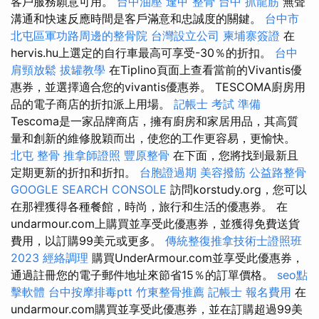
客戶服務願意可用。
台中油壓
逢甲 整骨
台中 抓龍筋
無聲
溝通和快速反應時間是客戶滿意和忠誠度的關鍵。
台中市
北屯區軍功路周邊的整骨院
台灣設立公司
柬埔寨簽證
在
hervis.hu上選定的自行車最高可享受-30％的折扣。
台中
肩頸放鬆
拔罐教學
在Tiplino頁面上查看當前的Vivantis優
惠券，並選擇適合您的vivantis優惠券。 TESCOMA廚房用
品的電子商店的折扣派上用場。
記帳士 考試 準備
Tescoma是一家品牌商店，擁有廚房和家居用品，其高質
量和創新的維修脫穎而出，使您的工作更容易，更愉快。
北屯 整骨
推拿師證照
豐原整骨
在下面，您將找到最新且
定期更新的折扣和折扣。
台胞證過期
美容撥筋
公益路整骨
GOOGLE SEARCH CONSOLE
訪問korstudy.org，您可以
在那裡獲得各種餐館，時尚，旅行和生活的優惠券。 在
undarmour.com上購買並享受此優惠券，並獲得免費送貨
費用，以訂購99美元或更多。
傳統整復推拿技術士證照班
2023
經絡調理
購買UnderArmour.com並享受此優惠券，
通過註冊您的電子郵件地址來節省15％的訂單價格。
seo點
擊軟體
台中按摩排毒ptt
竹東整骨推薦
記帳士 報名費用
在
undarmour.com購買並享受此優惠券，並在訂購超過99美