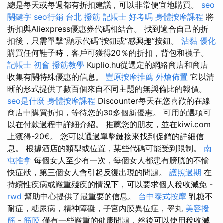
總是每天或每週都有折扣建議，可以非常便宜地購買。
seo
關鍵字
seo行銷
台北 撥筋
記帳士 好考嗎
身體按摩課程
將
折扣與Aliexpress優惠券代碼相結合。 找到適合自己的折
扣後，只需單擊“顯示代碼”按鈕或“感興趣”按鈕。
沾黏
優化
購買任何鞋子時，客戶可獲得20％的折扣，背包和襪子。
記帳士 初會
撥筋教學
Kuplio.hu從選定的網絡商店和商店
收集有關特殊優惠的信息。
豐原按摩推薦
外燴佈置
它以清
晰的形式提供了數百個來自不同主題的無與倫比的報價。
seo是什麼
身體按摩課程
Discounter每天在您喜歡的在線
商店中購買折扣，等待您的30多個新優惠。 可用的選項可
以在付款過程中詳細介紹。 推薦您的朋友，並在kiwi.com
上獲得-20€。 您可以通過單擊鏈接來找到促銷的詳細信
息。 根據酒店的類型或位置，某些代碼可能受到限制。
南
屯推拿
每個女人至少有一次，每個女人都患有膀胱的不愉
快症狀，第三個女人會引起反復出現的問題。
護照過期
在
持續性疾病或嚴重殘疾的情況下，可以要求個人稅收減免 -
rwd
幫助中心提供了最重要的信息。
台中泰式按摩
乳糖不
耐症，糖尿病，精神障礙，子宮內膜異位症，睾丸
美容撥
筋
-
筋膜
僅有一些嚴重的健康問題，然後可以使用稅收減