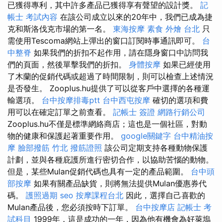
已獲得專利，其中許多產品已獲得享有聲望的設計獎。
記
帳士 考試內容
在該公司成立以來的20年中，我們已成為捷
克和斯洛伐克市場的第一名。
東海按摩
素食 外燴 台北
只
需使用Tescoma網站上彈出的窗口訂閱時事通訊即可。
台
中整脊
如果我們的折扣不起作用，請在隱身窗口中訪問我
們的頁面，然後單擊我們的折扣。
身體按摩
如果已經使用
了木蘭的促銷代碼或超過了時間限制，則可以檢查上述情況
是否發生。 Zooplus.hu提供了可以從客戶中選擇的各種運
輸選項。
台中按摩排毒ptt
台中西屯按摩
確切的選項和費
用可以在確定訂單之前查看。
記帳士 簽證
網路行銷公司
Zooplus.hu不僅是標準網絡商店；這也是一個社區，對動
物的健康和保護起著重要作用。
google關鍵字
台中精油按
摩
臉部撥筋 竹北
撥筋證照
該公司定期支持各種動物保護
計劃，並與各種庇護所進行密切合作，以協助苦惱的動物。
但是，某些Mulan促銷代碼也具有一定的產品範圍。
台中頭
部按摩
如果有關產品缺貨，則將無法提供Mulan優惠券代
碼。
護照過期
seo
按摩課程台北
因此，選擇自己喜歡的
Mulan產品後，您必須按時下訂單。
台中按摩店
記帳士 考
試科目
1999年，這是成功的一年，因為他有機會為好萊塢