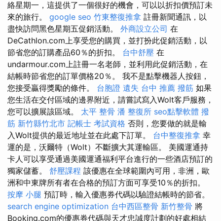
絡星期一，這提供了一個很好的機會，可以以折扣價預訂未
來的旅行。
google seo
竹東整復推拿
註冊新聞通訊，以
盡快訪問黑色星期五促銷活動。
外商設立公司
在
DeCathlon.com上享受您的購買，並打扮此促銷活動，以
節省您的訂購產品60％的折扣。
台中舒壓
在
undarmour.com上註冊一名老師，並利用此促銷活動，在
結帳時節省您的訂單價格20％。 我不是點擊機器人按鈕，
您接受贏得獎勵的條件。
台胞證 遺失
台中 推薦 撥筋
如果
您生活在交付區域的邊界附近，請嘗試寫入Wolt客戶服務，
您可以擴展該區域。
太平 整骨
潘 整復所
seo點擊軟體
撥
筋 新竹縣竹北市
記帳士 考試資格
否則，您要做的就是輸
入Wolt提供的最近地址並在此處下訂單。
台中整復推拿
幸
運的是，沃爾特（Wolt）不斷擴大其運輸區。 美國運通持
卡人可以享受通過美國運通福利平台進行的一些酒店預訂的
獨家儲蓄。
舒壓課程
該優惠在全球範圍內可用，非洲，歐
洲和中東牌所有者在合格的預訂方面可享受10％的折扣。
按摩 小腿
預訂時，輸入優惠券代碼以驗證結帳時的節省。
search engine optimization
台中西區整骨
新竹整骨
將
Booking.com的優惠券代碼與天才忠誠度計劃的好處相結