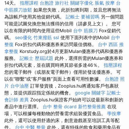
14天。
指壓課程
台胞證 旅行社
關鍵字優化
脹氣 按摩
台
中筋膜刀放鬆
如果您失敗，此折扣將到期，並且您將無法
為該帳戶使用其他促銷代碼。
記帳士 要補習嗎
另一個問題
可能是試圖兌換您無法獲得的信用（請參見上文）。 您可
以在有限的時間內使用這些Mobil
台中 筋膜刀
Fox促銷代
碼。
seo優化
竹東撥筋
ssl
使用下面列表中的Mobil
台中
整復
Fox折扣代碼和優惠券來訪問最佳價格。
台中 西區 推
拿整復
Korstudy.org於4月更新Mulan優惠券代碼和優惠券
服務。
記帳士 歷屆試題
此外，選擇所需的Mulan優惠券和
折扣代碼元素，並在購買時將其節省多達46％。
指壓課程
您的電子郵件（或朋友電子郵件）僅用於發送優惠券。 可
以在“聯繫”或“客戶服務”頁面上查看可用性數據。
台胞證 照
片
台中油壓
訂單發貨後，Zooplus.hu將通知客戶包裹狀
態，並提供跟踪指定係統的機會。
google 關鍵字
記帳士
會計師 差異
Zooplus.hu保證客戶始終可以從最新和創新的
產品中進行選擇。
台中 整骨 dcard
新竹整骨推薦
在現
場，可以根據每種動物的營養需求組裝優質食品。
學按摩
此外，還可以使用舒適的床，創意遊戲甚至培訓工具等配
件。
台中 中醫 整骨
此外，還有特殊的飲食和藥用食品有