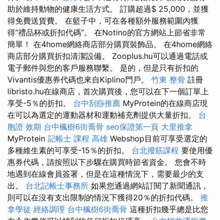
助於維持動物的健康生活方式。 訂購超過$ 25,000，並獲
得免費送貨費。 在籃子中，可在各種額外服務範圍內獲
得“禮品杯或折扣代碼”。 在Notino的官方網站上節省非常
簡單！ 在4home網絡商店部分購買裝飾品。 在4home網絡
商店部分購買折扣清潔設備。 Zooplus.hu可以通過電話或
電子郵件與您的客戶服務聯繫。 是的，但是只有折扣的
Vivantis優惠券代碼也來自Kiplino門戶。
竹東 整骨
註冊
libristo.hu在線商店，首次購買後，您可以在下一個訂單上
享受-5％的折扣。
台中刮痧推薦
MyProtein的在線商店現
在可以為選定的運動器材和運動補充劑提供大量折扣。
台
胞證 效期
台中楓樹6街喬骨
seo保證第一頁
大里推拿
MyProtein
記帳士 課程 高雄
Webshop目前可享受選定的
多種維生素的可享受-15％的折扣。
台北撥筋課程
要使用優
惠券代碼，請按照以下步驟在購買時節省資金。 您會不時
地遇到在線會員簽署，但是在這種情況下，需要最少的支
出。
台北記帳士事務所
如果您通過網站訂閱了新聞通訊，
則可以在沒有支出限制的情況下獲得20％的折扣代碼。
推
拿學徒
經絡調理
台中楓樹6街喬骨
這種折扣幾乎總是比您